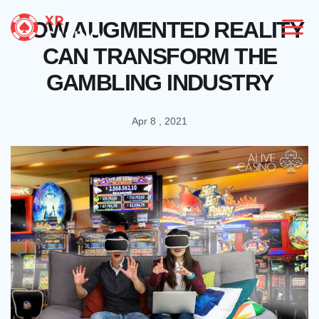
HOW AUGMENTED REALITY
CAN TRANSFORM THE
GAMBLING INDUSTRY
Apr 8 , 2021